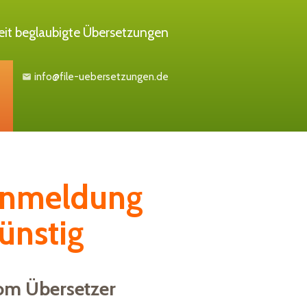
it beglaubigte Übersetzungen
info@file-uebersetzungen.de
email
anmeldung
ünstig
om Übersetzer