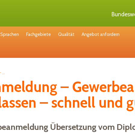
Bundeswe
Sprachen
Fachgebiete
Qualität
Angebot anfordern
...
meldung – Gewerbe
lassen – schnell und g
beanmeldung Übersetzung vom Dipl